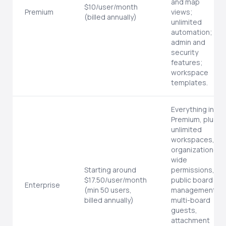
and map
$10/user/month
Premium
views;
(billed annually)
unlimited
automation;
admin and
security
features;
workspace
templates.
Everything in
Premium, plus
unlimited
workspaces,
organization-
wide
Starting around
permissions,
$17.50/user/month
public board
Enterprise
(min 50 users,
management,
billed annually)
multi-board
guests,
attachment