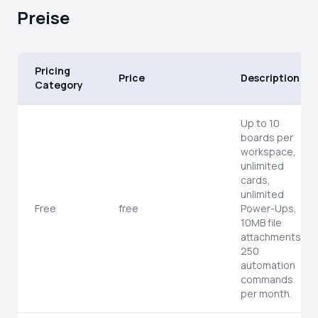
Preise
Pricing
Price
Description
Category
Up to 10
boards per
workspace,
unlimited
cards,
unlimited
Free
free
Power-Ups,
10MB file
attachments,
250
automation
commands
per month.