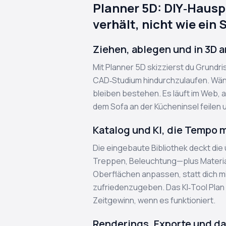
Planner 5D: DIY‑Hausp
verhält, nicht wie ein
Ziehen, ablegen und in 3D 
Mit Planner 5D skizzierst du Grundr
CAD‑Studium hindurchzulaufen. Wän
bleiben bestehen. Es läuft im Web, 
dem Sofa an der Kücheninsel feilen 
Katalog und KI, die Tempo
Die eingebaute Bibliothek deckt di
Treppen, Beleuchtung—plus Materia
Oberflächen anpassen, statt dich 
zufriedenzugeben. Das KI‑Tool Plan
Zeitgewinn, wenn es funktioniert.
Renderings, Exporte und d