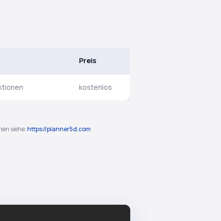
Preis
ktionen
kostenlos
nen siehe:
https://planner5d.com