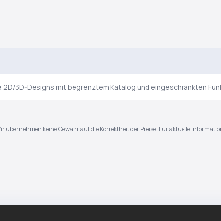
he 2D/3D-Designs mit begrenztem Katalog und eingeschränkten Fun
Wir übernehmen keine Gewähr auf die Korrektheit der Preise. Für aktuelle Informatio