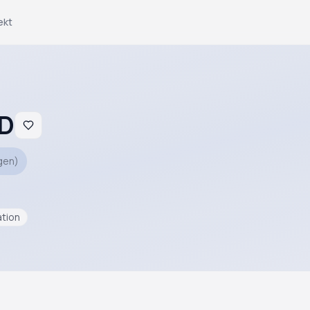
ekt
5D
gen
)
ation