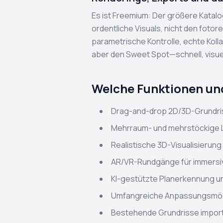
Es ist Freemium: Der größere Katal
ordentliche Visuals, nicht den fotor
parametrische Kontrolle, echte Koll
aber den Sweet Spot—schnell, visuel
Welche Funktionen und
Drag-and-drop 2D/3D-Grundris
Mehrraum- und mehrstöckige L
Realistische 3D-Visualisieru
AR/VR-Rundgänge für immersi
KI-gestützte Planerkennung u
Umfangreiche Anpassungsmögli
Bestehende Grundrisse import