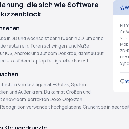
lanung, die sich wie Software
W
 Skizzenblock
Plan
ansehen
für 
isse in 2D und wechselst dann rüber in 3D, um ohne
2D-/
Möbe
de rasten ein, Türen schwingen, und Maße
3D-R
auf iOS, Android und auf dem Desktop, damit du auf
und 
und es auf dem Laptop fertigstellen kannst.
Sync
 machen
ht
e üblichen Verdächtigen ab—Sofas, Spülen,
lien und Außenkram. Du kannst Größen und
mit showroom‑perfekten Deko‑Objekten
 Recognition verwandelt hochgeladene Grundrisse in bearbeit
as Kleingedruckte