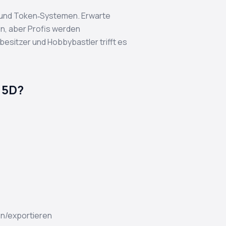
s und Token‑Systemen. Erwarte
en, aber Profis werden
esitzer und Hobbybastler trifft es
 5D?
en/exportieren