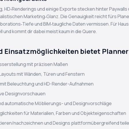
og, HD‑Renderings und einige Exporte stecken hinter Paywall
ealistischen Marketing‑Glanz. Die Genauigkeit reicht fürs Plan
aborations‑Tiefe und BIM‑taugliche Daten vermissen. Für Hausb
l und kommt dir dabei meist kaum in die Quere.
 Einsatzmöglichkeiten bietet Planner
serstellung mit präzisen Maßen
ayouts mit Wänden, Türen und Fenstern
ng mit Beleuchtung und HD-Render-Aufnahmen
ve Designvorschauen
nd automatische Möblierungs- und Designvorschläge
chkeiten für Materialien, Farben und Objekteigenschaften
ieren/nachzeichnen und Designs plattformübergreifend teil