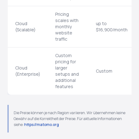
Pricing
scales with
Cloud
up to
monthly
(Scalable)
$16,900/month
website
traffic
Custom
pricing for
Cloud
larger
Custom
(Enterprise)
setups and
additional
features
Die Preise können je nach Region variieren. Wir übernehmen keine
Gewähr auf die Korrektheit der Preise. Für aktuelle Informationen
siehe:
https://matomo.org