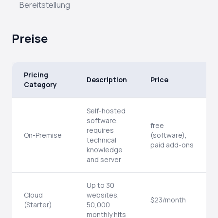
Bereitstellung
Preise
Pricing
Description
Price
Category
Self-hosted
software,
free
requires
On-Premise
(software),
technical
paid add-ons
knowledge
and server
Up to 30
Cloud
websites,
$23/month
(Starter)
50,000
monthly hits