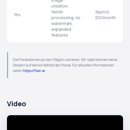
image
creation,
faster
Approx.
Pro
processing, no
$10/month
watermark,
expanded
features
Die Preise können je nach Region variieren. Wir übernehmen keine
Gewähr auf die Korrektheit der Preise. Für aktuelle Informationen
siehe:
https://flair.ai
Video