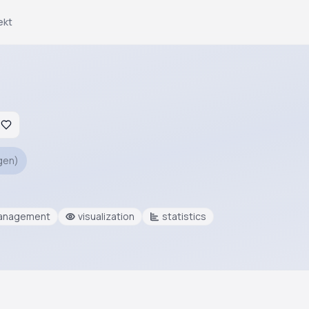
ekt
gen
)
anagement
visualization
statistics