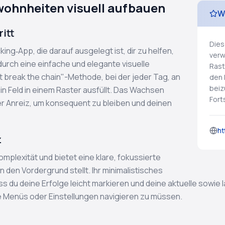
wohnheiten visuell aufbauen
W
ritt
Dies
ng‑App, die darauf ausgelegt ist, dir zu helfen,
verw
urch eine einfache und elegante visuelle
Rast
t break the chain"-Methode, bei der jeder Tag, an
den 
beiz
in Feld in einem Raster ausfüllt. Das Wachsen
Forts
ller Anreiz, um konsequent zu bleiben und deinen
ht
z
plexität und bietet eine klare, fokussierte
 den Vordergrund stellt. Ihr minimalistisches
 du deine Erfolge leicht markieren und deine aktuelle sowie
te Menüs oder Einstellungen navigieren zu müssen.