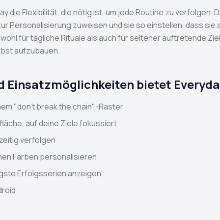
day die Flexibilität, die nötig ist, um jede Routine zu verfolg
 zur Personalisierung zuweisen und sie so einstellen, dass s
ohl für tägliche Rituale als auch für seltener auftretende Ziel
lbst aufzubauen.
 Einsatzmöglichkeiten bietet Everyd
inem "don't break the chain"-Raster
läche, auf deine Ziele fokussiert
eitig verfolgen
en Farben personalisieren
ängste Erfolgsserien anzeigen
droid