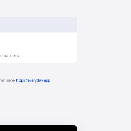
m features.
nen siehe:
https://everyday.app