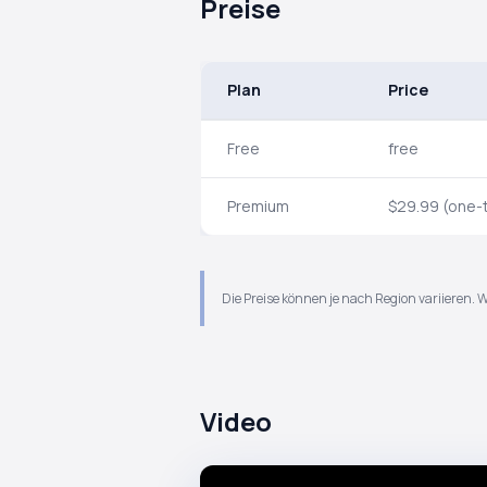
Preise
Plan
Price
Free
free
Premium
$29.99 (one-
Die Preise können je nach Region variieren. 
Video