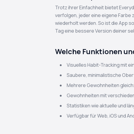
Trotz ihrer Einfachheit bietet Every
verfolgen, jeder eine eigene Farbe
wiederholt werden. So ist die App sow
Tag eine bessere Version deiner se
Welche Funktionen und
Visuelles Habit-Tracking mit e
Saubere, minimalistische Oberf
Mehrere Gewohnheiten gleichz
Gewohnheiten mit verschieden
Statistiken wie aktuelle und l
Verfügbar für Web, iOS und An