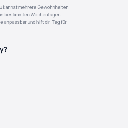
en. Du kannst mehrere Gewohnheiten
ie an bestimmten Wochentagen
e anpassbar und hilft dir, Tag für
ay?