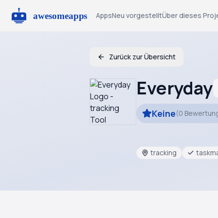
Apps
Neu vorgestellt
Über dieses Proj
Zurück zur Übersicht
Everyday
Keine
(
0
Bewertun
tracking
taskm