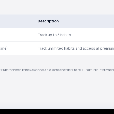
Description
Track up to 3 habits.
time)
Track unlimited habits and access all premiu
Wir übernehmen keine Gewähr auf die Korrektheit der Preise. Für aktuelle Informatio