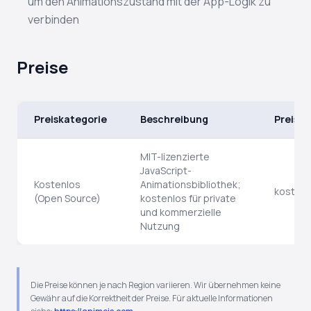
um den Animationszustand mit der App-Logik zu
verbinden
Preise
Preiskategorie
Beschreibung
Preis
MIT-lizenzierte
JavaScript-
Kostenlos
Animationsbibliothek;
kostenl
(Open Source)
kostenlos für private
und kommerzielle
Nutzung
Die Preise können je nach Region variieren. Wir übernehmen keine
Gewähr auf die Korrektheit der Preise. Für aktuelle Informationen